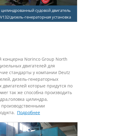
и цилиндрованный судовой двигатель
V132/дизель-генераторная установка
й концерна Norinco Group North
дизельных двигателей для
чие стандарты у компании Deutz
елей, дизель-генераторных
х двигателей которые придутся по
ower так же способна производить
дра,головка цилиндра,
и производственными
родукта.
Подробнее