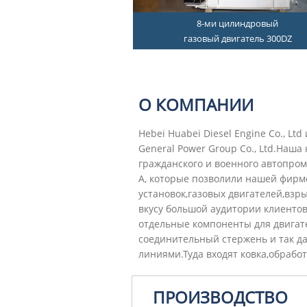
8-ми цилиндровый
газовый двигатель 300DZ
О КОМПАНИИ
Hebei Huabei Diesel Engine Co., L
General Power Group Co., Ltd.Наш
гражданского и военного автопро
A, которые позволили нашей фирм
установок,газовых двигателей,взр
вкусу большой аудитории клиентов
отдельные компоненты для двигате
соединительный стержень и так 
линиями.Туда входят ковка,обрабо
ПРОИЗВОДСТВО