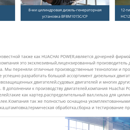
8-ми цилиндровая дизель-генераторная
12-т
установка BF8M1015C/CP
HC12
td известной также как HUACHAI POWER,является дочерней фирмо
а компания это эксклюзивный,лицензированный производитель 
ма. Мы переняли отличные производственные технологии и про
е успешно разработать большой ассортимент дизельных двигат
ывозащищенных двигателей,судовых двигателей и многих други
. В дополнении к производству двигателей,компания Huachai P
лей,такие как картер,распределительный вал,гильза для цилин
далее.Компания так же полностью оснащена укомплектованным
тка,штамповка,термическая обработка,сборка и тестирование п